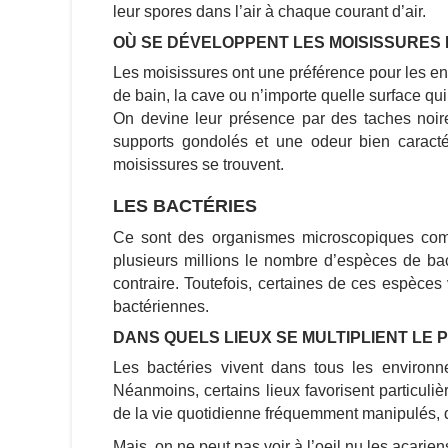
leur spores dans l’air à chaque courant d’air.
OÙ SE DÉVELOPPENT LES MOISISSURES 
Les moisissures ont une préférence pour les end
de bain, la cave ou n’importe quelle surface qui a
On devine leur présence par des taches noire
supports gondolés et une odeur bien caractér
moisissures se trouvent.
LES BACTÉRIES
Ce sont des organismes microscopiques comp
plusieurs millions le nombre d’espèces de bac
contraire. Toutefois, certaines de ces espèce
bactériennes.
DANS QUELS LIEUX SE MULTIPLIENT LE 
Les bactéries vivent dans tous les environ
Néanmoins, certains lieux favorisent particuli
de la vie quotidienne fréquemment manipulés, d
Mais, on ne peut pas voir à l’oeil nu les acarie