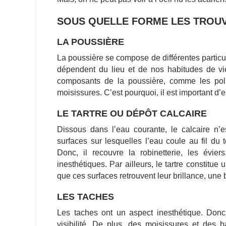
SOUS QUELLE FORME LES TROUV
LA POUSSIÈRE
La poussière se compose de différentes particule
dépendent du lieu et de nos habitudes de vi
composants de la poussière, comme les po
moisissures. C’est pourquoi, il est
important d’e
LE TARTRE OU DÉPÔT CALCAIRE
Dissous dans l’eau courante, l
e calcaire n’e
surfaces sur lesquelles l’eau coule au fil du t
Donc, il recouvre la robinetterie, les évie
inesthétiques. Par ailleurs, l
e tartre constitue 
que ces surfaces retrouvent leur brillance, une
LES TACHES
Les taches ont un aspect inesthétique. Donc
visibilité.
De plus, des moisissures et des b