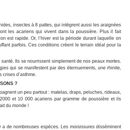
nides, insectes à 8 pattes, qui intègrent aussi les araignées
nt les acariens qui vivent dans la poussière. Plus il fait
n est rapide. Or, l’hiver est la période durant laquelle on
ffant parfois. Ces conditions créent le terrain idéal pour la
 santé. Ils se nourrissent simplement de nos peaux mortes.
rgies qui se manifestent par des éternuements, une rhinite,
s crises d’asthme.
ISONS ?
gnent un peu partout : matelas, draps, peluches, rideaux,
re 2000 et 10 000 acariens par gramme de poussière et ils
fait du monde !
 y a de nombreuses espèces.
Les moisissures disséminent