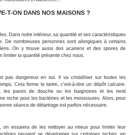
E-T-ON DANS NOS MAISONS ?
s. Dans notre intérieur, sa quantité et ses caractéristiques
e. De nombreuses personnes sont allergiques à certains
llens.
On y trouve aussi des acariens et des spores de
n limiter la quantité présente chez nous.
st pas dangereux en soi. Il va cristalliser sur toutes les
emps. Cela forme le tartre, c’est-à-dire un dépôt calcaire.
rs, les parois de douche ou les baignoires et les rend
une niche pour les bactéries et les moisissures. Alors, pour
 bonne séance de détartrage est parfois nécessaire.
, o
n essaiera de les nettoyer au mieux pour limiter leur
actéries
peuvent se développer
sur certaines taches, en