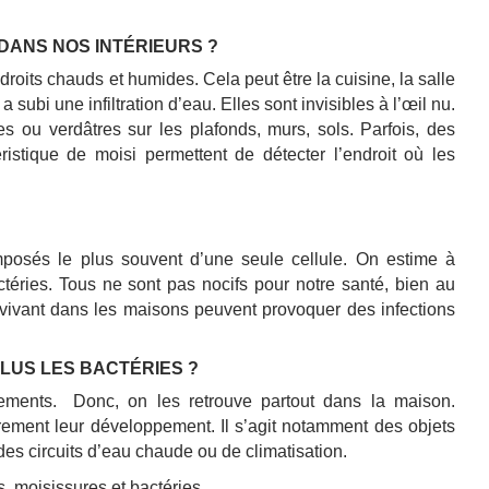
DANS NOS INTÉRIEURS ?
roits chauds et humides. Cela peut être la cuisine, la salle
 subi une infiltration d’eau. Elles sont invisibles à l’œil nu.
s ou verdâtres sur les plafonds, murs, sols. Parfois, des
istique de moisi permettent de détecter l’endroit où les
osés le plus souvent d’une seule cellule. On estime à
téries. Tous ne sont pas nocifs pour notre santé, bien au
s vivant dans les maisons peuvent provoquer des infections
PLUS LES BACTÉRIES ?
nements.
Donc, on les retrouve partout dans la maison.
èrement leur développement. Il s’agit notamment des objets
es circuits d’eau chaude ou de climatisation.
ns, moisissures et bactéries…