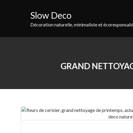
Skip
to
Slow Deco
content
Décoration naturelle, minimaliste et écoresponsab
GRAND NETTOYAGE